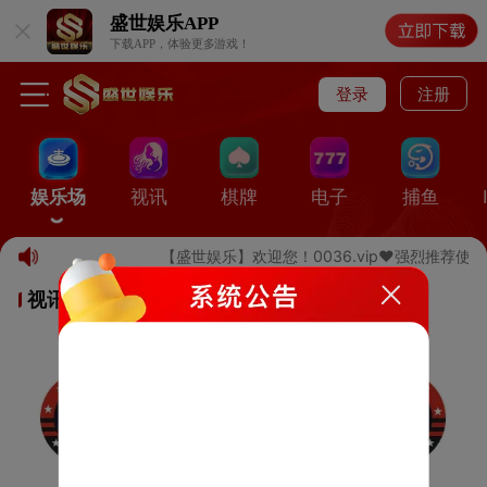
盛世娱乐
APP
下载APP，体验更多游戏！
登录
注册
娱乐场
视讯
棋牌
电子
捕鱼
【盛世娱乐】欢迎您！0036.vip❤️强烈推
视讯游戏